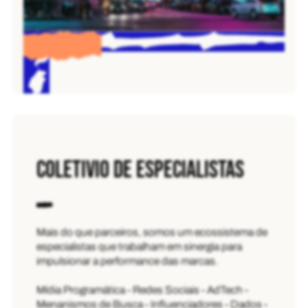
COLETIVIO DE ESPECIALISTAS
Mais do que parceiros, somos um ecossistema de
especialistas que trabalham em sinergia para
impulsionar a performance das marcas.
Mídia Programática - Redes Sociais - AdTech -
Menanismos de Busca - Influenciadores - Dados -