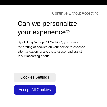
Continue without Accepting
Can we personalize
your experience?
By clicking “Accept All Cookies”, you agree to
the storing of cookies on your device to enhance
site navigation, analyze site usage, and assist
in our marketing efforts.
-
JUNTE-SE A NÓS
-
JUNTE-SE A 
Cookies Settings
Accept All Cookies
BIGGIE FAZ PARTE DO
GRUPO BIGGIE