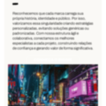
Reconhecemos que cada marca carrega sua
própria história, identidade e público. Por isso,
valorizamos essa singularidade criando estratégias
personalizadas, evitando soluções genéricas ou
padronizadas. Com nossa estrutura ágil e
colaborativa, conectamos os melhores
especialistas a cada projeto, construindo relações
de confiança e gerando valor de forma significativa.
CONHEÇA O BIGGIE