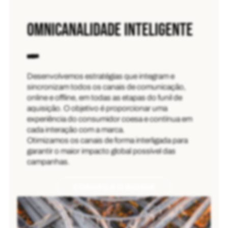
OMNICANALIDADE INTELIGENTE
Desenvolvemos estratégias que integram e
sincronizam todos os canais de comunicação,
online e offline, em todas as etapas do funil de
aquisição. O objetivo é proporcionar uma
experiência do consumidor coesa e contínua em
cada interação com a marca.
Otimizamos os canais de forma interligada para
garantir o maior impacto global possível das
campanhas.
CONHEÇA O BIGGIE