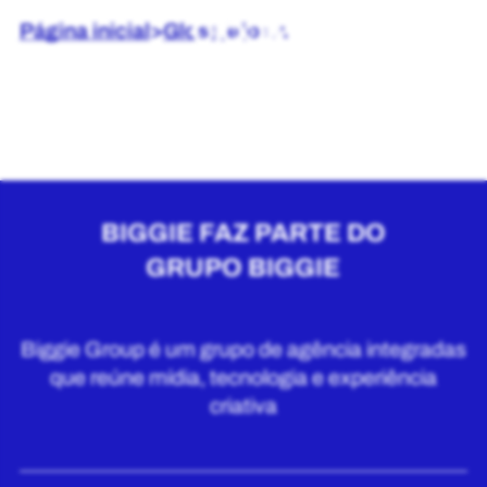
Página inicial
>
Glossário
>
A
BIGGIE FAZ PARTE DO
GRUPO BIGGIE
Biggie Group é um grupo de agência integradas
que reúne mídia, tecnologia e experiência
criativa