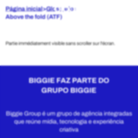
Página inicial
>
Glossário
>
Above the fold (ATF)
Partie immédiatement visible sans scroller sur l'écran.
BIGGIE FAZ PARTE DO
GRUPO BIGGIE
Biggie Group é um grupo de agência integradas
que reúne mídia, tecnologia e experiência
criativa