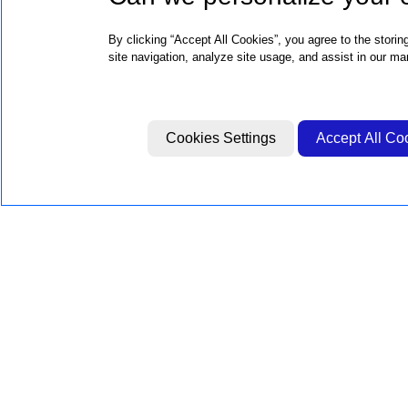
By clicking “Accept All Cookies”, you agree to the stori
site navigation, analyze site usage, and assist in our mar
Cookies Settings
Accept All Co
BIGGIE FAZ PARTE
DO GRUPO BIGGIE
Biggie Group é um grupo de agência
integradas que reúne mídia, tecnologia e