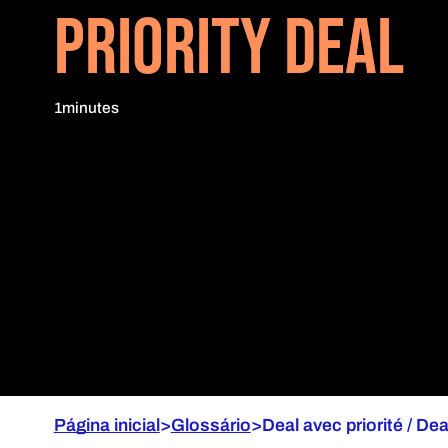
PRIORITY DEAL
1
minutes
Página inicial
>
Glossário
>
Deal avec priorité / Deal