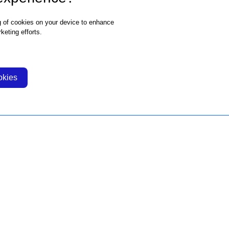
ng of cookies on your device to enhance
keting efforts.
okies
AGÊNCIA
AGÊNCIAS
BIGGIE
GRUPO
Especialistas
Beastly
Cultura
Biggie