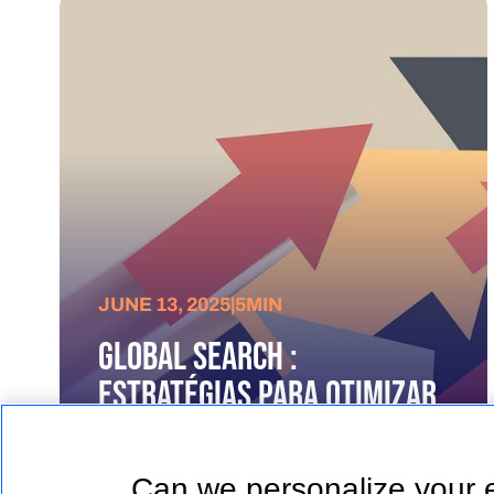
JUNE 13, 2025
|
5
MIN
Global Search :
Estratégias para otimizar
sua visibilidade digital em
2025
Can we personalize your 