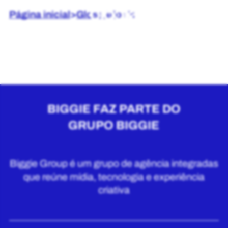
Página inicial
>
Glossário
>
H
BIGGIE FAZ PARTE DO
GRUPO BIGGIE
Biggie Group é um grupo de agência integradas
que reúne mídia, tecnologia e experiência
criativa