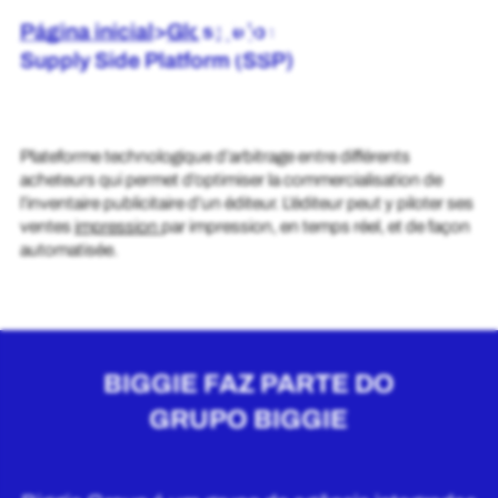
Página inicial
>
Glossário
>
Supply Side Platform (SSP)
Plateforme technologique d’arbitrage entre différents
acheteurs qui permet d’optimiser la commercialisation de
l’inventaire publicitaire d’un éditeur. L’éditeur peut y piloter ses
ventes
impression
par impression, en temps réel, et de façon
automatisée.
BIGGIE FAZ PARTE DO
GRUPO BIGGIE