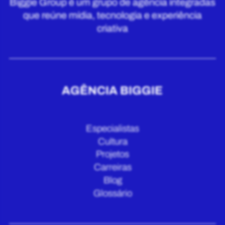
Biggie Group é um grupo de agência integradas
que reúne mídia, tecnologia e experiência
criativa
AGÊNCIA BIGGIE
Especialistas
Cultura
Projetos
Carreiras
Blog
Glossário