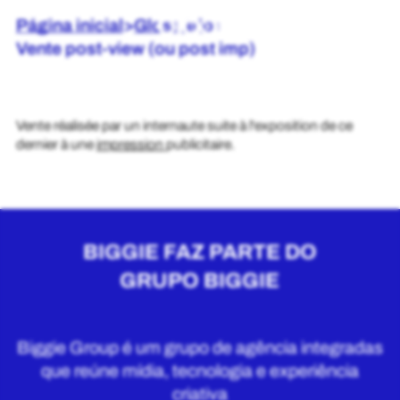
Página inicial
>
Glossário
>
Vente post-view (ou post imp)
Vente réalisée par un internaute suite à l'exposition de ce
dernier à une
impression
publicitaire.
BIGGIE FAZ PARTE DO
GRUPO BIGGIE
Biggie Group é um grupo de agência integradas
que reúne mídia, tecnologia e experiência
criativa