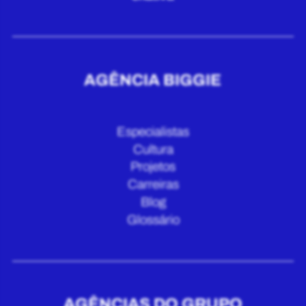
AGÊNCIA BIGGIE
Especialistas
Cultura
Projetos
Carreiras
Blog
Glossário
AGÊNCIAS DO GRUPO