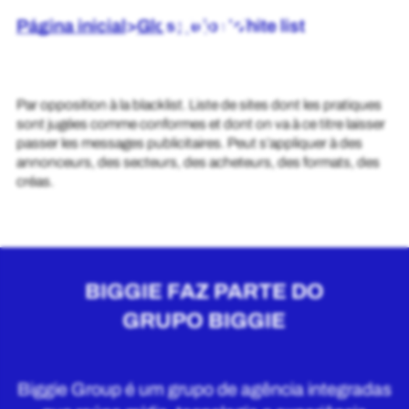
Página inicial
>
Glossário
>
White list
Par opposition à la blacklist. Liste de sites dont les pratiques
sont jugées comme conformes et dont on va à ce titre laisser
passer les messages publicitaires. Peut s’appliquer à des
annonceurs, des secteurs, des acheteurs, des formats, des
créas.
BIGGIE FAZ PARTE DO
GRUPO BIGGIE
Biggie Group é um grupo de agência integradas