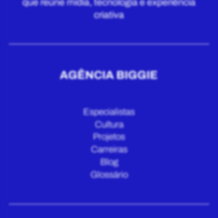
que reúne mídia, tecnologia e experiência
criativa
AGÊNCIA BIGGIE
Especialistas
Cultura
Projetos
Carreiras
Blog
Glossário